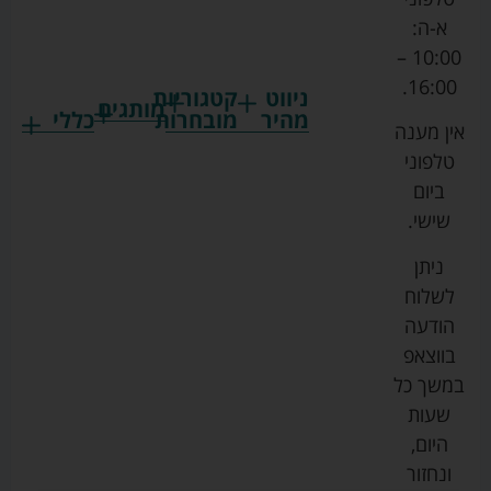
א-ה:
10:00 –
16:00.
ניווט
קטגוריות
מותגים
מהיר
מובחרות
כללי
אין מענה
גרקו
ביגוד
אמבטיות
תקנון
טלפוני
צ'יקו
לתינוקות
לתינוק
החנות
ביום
ספורט
הנקה
בוסטרים
הצהרת
שישי.
ליין
והאכלה
נגישות
כורסאות
ניתן
סייבקס
רחצה
הנקה
מדיניות
לשלוח
וטיפוח
מיננה
פרטיות
כסאות
הודעה
טקסטיל
אוכל
בייבי
מפת
בווצאפ
לתינוק
מישל
אתר
עגלות
במשך כל
טיולונים
לורנס
אודות
ריהוט
שעות
לתינוק
מיטות
מוסטלה
הבלוג
היום,
תינוק
שלנו
ונחזור
משחקים
אוונט