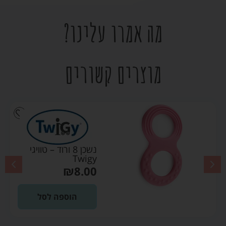
מה אמרו עלינו?
מוצרים קשורים
נשכן 8 ורוד – טוויגי
Twigy
₪
8.00
הוספה לסל