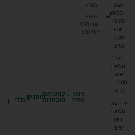
א-ה
הארץ
9:00-
פלאפון
19:00
חנות:
050-
יום ו
4702021
10:00-
13:00
מענה
טלפוני
א-ה:
10:00 –
16:00.
ניווט
קטגוריות
מותגים
מהיר
מובחרות
כללי
אין מענה
גרקו
ביגוד
אמבטיות
תקנון
טלפוני
צ'יקו
לתינוקות
לתינוק
החנות
ביום
ספורט
הנקה
בוסטרים
הצהרת
שישי.
ליין
והאכלה
נגישות
כורסאות