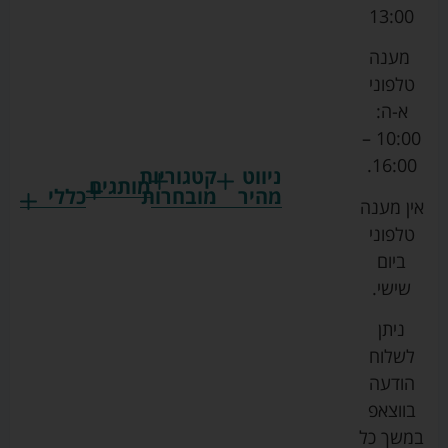
13:00
מענה
טלפוני
א-ה:
10:00 –
16:00.
ניווט
קטגוריות
מותגים
מהיר
מובחרות
כללי
אין מענה
גרקו
ביגוד
אמבטיות
תקנון
טלפוני
צ'יקו
לתינוקות
לתינוק
החנות
ביום
ספורט
הנקה
בוסטרים
הצהרת
שישי.
ליין
והאכלה
נגישות
כורסאות
ניתן
סייבקס
רחצה
הנקה
מדיניות
לשלוח
וטיפוח
מיננה
פרטיות
כסאות
הודעה
טקסטיל
אוכל
בייבי
מפת
בווצאפ
לתינוק
מישל
אתר
עגלות
במשך כל