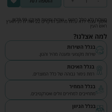
-
+
הוספה לסל
משלוח (לא כולל ריהוט - שידות ומיטות תינוק):
29.99
₪
איסוף עצמי ללא עלות מרחוב הדקלים 22 אזה"ת לב הארץ
ראש העין
למה אצלנו?
בגלל השירות
שירות מקצועי ומענה מהיר והגון.
בגלל האיכות
רמת גימור גבוהה של כלל המוצרים.
בגלל המחיר
מתחייבים למחירים זולים ואטרקטיבים.
בגלל הגיוון