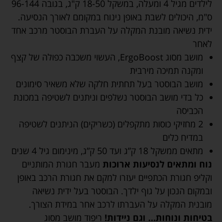
לילדים מגיל 4 ומעלה, במשקל 18-50 ק"ג, בגובה 96-144
ס"מ, היכולים לשבת באופן נינוח במקומם לאורך הנסיעה.
ידית נשיאה מובנת המקלה על העברת הבוסטר מרכב אחד
לאחר
מושב מסוג ErgoBoost, העשוי משכבה כפולה של קצף
ומקנה תמיכה מירבית
מושב הבוסטר בעל תחתית חלקה שלא משאיר סימונים
כל בדי מושב הבוסטר נשלפים וניתנים לשטיפה במכונת
הכביסה
2 מחזיקי כוסות מתקפלים (כשריקים) הניתנים לשטיפה
במדיח כלים
מתאים ממשקל 18 ק”ג ועד 50 ק”ג, מינימום גיל 4 שנים
נוח ומתאים לנסיעות ארוכות
מעבר חגורת המותניים
וקליפ חגורת הכתפיים יעזרו למקם את חגורת הרכב באופן
ובמקום הנכון על גוף ילדך. הבוסטר בעל ידית נשיאה
מובנית המקלה על העברתו לרכב אחר במידת הצורך.
בטיחות ונוחות… וגם ניידות!
ריפוד מושב מסוג