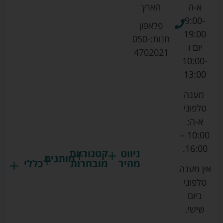
א-ה
הארץ
9:00-
פלאפון
19:00
חנות:
050-
יום ו
4702021
10:00-
13:00
מענה
טלפוני
א-ה:
10:00 –
16:00.
ניווט
קטגוריות
מותגים
מהיר
מובחרות
כללי
אין מענה
גרקו
ביגוד
אמבטיות
תקנון
טלפוני
צ'יקו
לתינוקות
לתינוק
החנות
ביום
ספורט
הנקה
בוסטרים
הצהרת
שישי.
ליין
והאכלה
נגישות
כורסאות