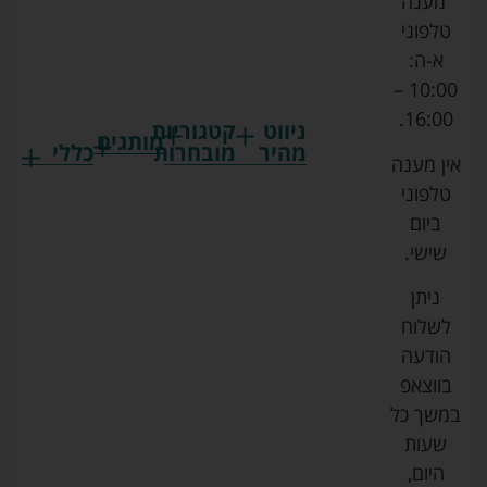
מענה
טלפוני
א-ה:
10:00 –
16:00.
ניווט
קטגוריות
מותגים
מהיר
מובחרות
כללי
אין מענה
גרקו
ביגוד
אמבטיות
תקנון
טלפוני
צ'יקו
לתינוקות
לתינוק
החנות
ביום
ספורט
הנקה
בוסטרים
הצהרת
שישי.
ליין
והאכלה
נגישות
כורסאות
ניתן
סייבקס
רחצה
הנקה
מדיניות
לשלוח
וטיפוח
מיננה
פרטיות
כסאות
הודעה
טקסטיל
אוכל
בייבי
מפת
בווצאפ
לתינוק
מישל
אתר
עגלות
במשך כל
טיולונים
לורנס
אודות
ריהוט
שעות
לתינוק
מיטות
מוסטלה
הבלוג
היום,