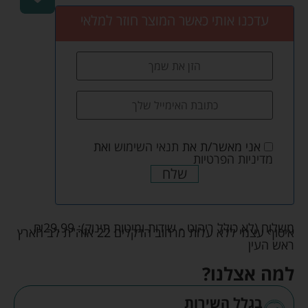
עדכנו אותי כאשר המוצר חוזר למלאי
אני מאשר/ת את
תנאי השימוש
ואת
מדיניות הפרטיות
שלח
משלוח (לא כולל ריהוט - שידות ומיטות תינוק):
29.99
₪
איסוף עצמי ללא עלות מרחוב הדקלים 22 אזה"ת לב הארץ
ראש העין
למה אצלנו?
בגלל השירות