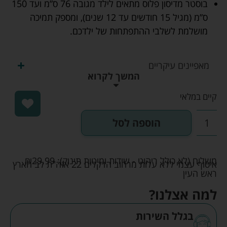
בוסטר מדיסון פלוס מתאים לילד מגובה 76 ס”מ ועד 150
ס”מ (מגיל 15 חודשים עד 12 שנים), ומספק תמיכה
מושלמת לשלבי ההתפתחות של ילדכם.
מאפיינים עיקריים
המשך לקרוא
קיים במלאי
הוספה לסל
משלוח (לא כולל ריהוט - שידות ומיטות תינוק):
29.99
₪
איסוף עצמי ללא עלות מרחוב הדקלים 22 אזה"ת לב הארץ
ראש העין
למה אצלנו?
בגלל השירות