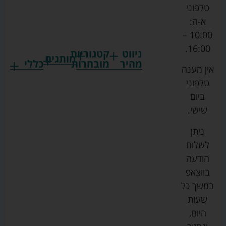
טלפוני
א-ה:
10:00 –
16:00.
ניווט
קטגוריות
מותגים
מהיר
מובחרות
כללי
אין מענה
גרקו
ביגוד
אמבטיות
תקנון
טלפוני
צ'יקו
לתינוקות
לתינוק
החנות
ביום
ספורט
הנקה
בוסטרים
הצהרת
שישי.
ליין
והאכלה
נגישות
כורסאות
ניתן
סייבקס
רחצה
הנקה
מדיניות
לשלוח
וטיפוח
מיננה
פרטיות
כסאות
הודעה
טקסטיל
אוכל
בייבי
מפת
בווצאפ
לתינוק
מישל
אתר
עגלות
במשך כל
טיולונים
לורנס
אודות
ריהוט
שעות
לתינוק
מיטות
מוסטלה
הבלוג
היום,
תינוק
שלנו