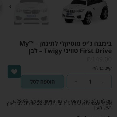
בימבה ג'יפ מוסיקלי לתינוק – ™My
First Drive טוויגי Twigy – לבן
₪
149.00
קיים במלאי
-
+
הוספה לסל
משלוח (לא כולל ריהוט - שידות ומיטות תינוק):
29.99
₪
איסוף עצמי ללא עלות מרחוב הדקלים 22 אזה"ת לב הארץ
ראש העין