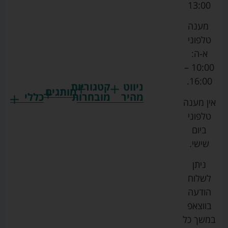
13:00
מענה
טלפוני
א-ה:
10:00 –
16:00.
ניווט
קטגוריות
מותגים
מהיר
מובחרות
כללי
אין מענה
גרקו
ביגוד
אמבטיות
תקנון
טלפוני
צ'יקו
לתינוקות
לתינוק
החנות
ביום
ספורט
הנקה
בוסטרים
הצהרת
שישי.
ליין
והאכלה
נגישות
כורסאות
ניתן
סייבקס
רחצה
הנקה
מדיניות
לשלוח
וטיפוח
מיננה
פרטיות
כסאות
הודעה
טקסטיל
אוכל
בייבי
מפת
בווצאפ
לתינוק
מישל
אתר
עגלות
במשך כל