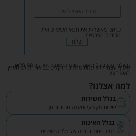
אני מאשר/ת את
תנאי השימוש
ואת
מדיניות הפרטיות
שלח
משלוח (לא כולל ריהוט - שידות ומיטות תינוק):
29.99
₪
איסוף עצמי ללא עלות מרחוב הדקלים 22 אזה"ת לב הארץ
ראש העין
למה אצלנו?
בגלל השירות
שירות מקצועי ומענה מהיר והגון.
בגלל האיכות
רמת גימור גבוהה של כלל המוצרים.