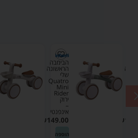
מבה
הבימבה
שונה
הראשונה
שלי
Quatro
Qua
Mini
M
Rider
Ri
ירוק
–
נטי
אינפנטי
₪
149.00
₪
149
ה
הוספה