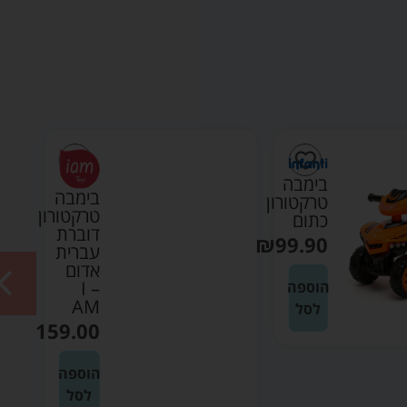
בימבה
בימבה
טרקטורון
טרקטורון
כתום
דוברת
₪
99.90
עברית
אדום
– I
הוספה
AM
לסל
₪
159.00
הוספה
לסל