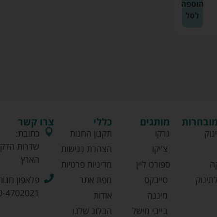
הוספה
לסל
מובחרות
מותגים
כללי
צרו קשר
נוק
גרקו
תקנון החנות
כתובת:
שדרות הדקל
צ'יקו
הצהרת נגישות
הארץ
ה
ספורט ליין
מדיניות פרטיות
תינוק
סייבקס
מפת אתר
פלאפון חנות
0-4702021
מיננה
אודות
בייבי מישל
הבלוג שלנו