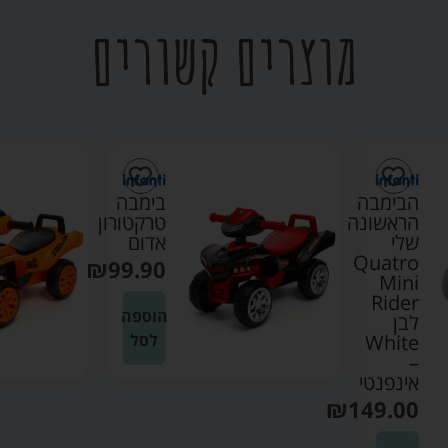
מוצרים קשורים
הבימבה
בימבה
הראשונה
טרקטורון
שלי
אדום
Quatro
₪
99.90
Mini
Rider
הוספה
לבן
White
לסל
–
אינפנטי
₪
149.00