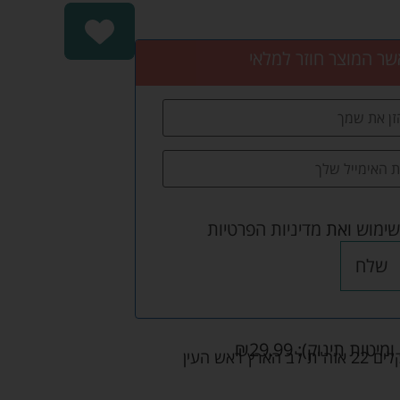
שר המוצר חוזר למלאי
שימוש
ואת
מדיניות הפרטיות
שלח
ומיטות תינוק):
29.99
₪
אש העין