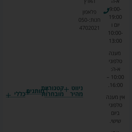
א-ה
הארץ
9:00-
פלאפון
19:00
חנות:
050-
יום ו
4702021
10:00-
13:00
מענה
טלפוני
א-ה:
10:00 –
16:00.
ניווט
קטגוריות
מותגים
מהיר
מובחרות
כללי
אין מענה
גרקו
ביגוד
אמבטיות
תקנון
טלפוני
צ'יקו
לתינוקות
לתינוק
החנות
ביום
ספורט
הנקה
בוסטרים
הצהרת
שישי.
ליין
והאכלה
נגישות
כורסאות