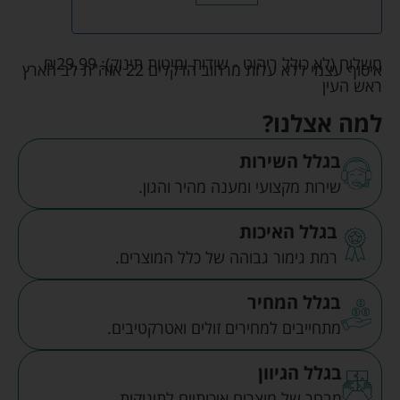
משלוח (לא כולל ריהוט - שידות ומיטות תינוק):
29.99
₪
איסוף עצמי ללא עלות מרחוב הדקלים 22 אזה"ת לב הארץ
ראש העין
למה אצלנו?
בגלל השירות
שירות מקצועי ומענה מהיר והגון.
בגלל האיכות
רמת גימור גבוהה של כלל המוצרים.
בגלל המחיר
מתחייבים למחירים זולים ואטרקטיבים.
בגלל הגיוון
מבחר של מוצרים איכותיים לתינוקות