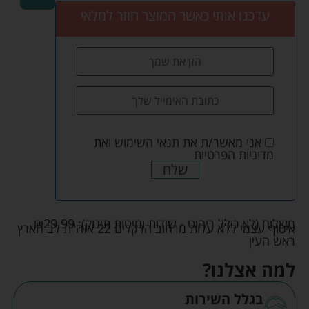
עדכנו אותי כאשר המוצר חוזר למלאי
אני מאשר/ת את
תנאי השימוש
ואת
מדיניות הפרטיות
שלח
משלוח (לא כולל ריהוט - שידות ומיטות תינוק):
29.99
₪
איסוף עצמי ללא עלות מרחוב הדקלים 22 אזה"ת לב הארץ
ראש העין
למה אצלנו?
בגלל השירות