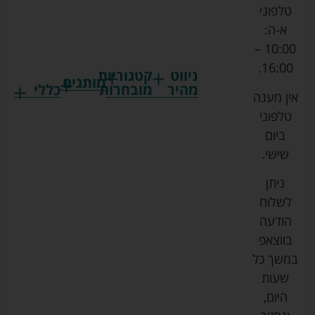
טלפוני
א-ה:
10:00 –
16:00.
ניווט
קטגוריות
מותגים
מהיר
מובחרות
כללי
אין מענה
גרקו
ביגוד
אמבטיות
תקנון
טלפוני
צ'יקו
לתינוקות
לתינוק
החנות
ביום
ספורט
הנקה
בוסטרים
הצהרת
שישי.
ליין
והאכלה
נגישות
כורסאות
ניתן
סייבקס
רחצה
הנקה
מדיניות
לשלוח
וטיפוח
מיננה
פרטיות
כסאות
הודעה
טקסטיל
אוכל
בייבי
מפת
בווצאפ
לתינוק
מישל
אתר
עגלות
במשך כל
טיולונים
לורנס
אודות
ריהוט
שעות
לתינוק
מיטות
מוסטלה
הבלוג
היום,
תינוק
שלנו