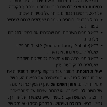
המסייעת בלכידת הלחות ומניעת איבוד נוזלים מהעור.
בטיחות המוצר:
בלנאום בייבי פורטה מיוצר תוך הקפדה
על הסטנדרטים הגבוהים ביותר של בטיחות ואיכות:
נטול פרבנים: חומרים משמרים שעלולים לגרום לגירויים
בעור רגיש.
ללא חומרים משמרים: מה שמפחית את הסיכון לתגובות
אלרגיות.
ללא SLS (Sodium Lauryl Sulfate): חומר ניקוי
שעלול לייבש ולגרות את העור.
ללא חומרי צבע: מונע חשיפה לכימיקלים מיותרים
שעלולים להזיק לעור עדין.
יעילות מוכחת:
המוצר עבר בדיקות קליניות המוכיחות את
יעילותו בטיפול ביובש עור ובשמירה על בריאות העור של
תינוקות וילדים.
אופן השימוש:
ניתן להוסיף כמות קטנה
של השמן למי האמבט, או למרוח ישירות על העור לאחר
הרחצה. השימוש הקבוע בשמן יסייע בשמירה על עור רך,
גמיש ובריא.
תכולה ושימוש:
הבקבוק מכיל 500 מ”ל של