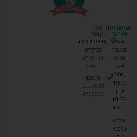
אפשרויות
צרו
שירות
קשר
שעות
כתובת:
שדרות
פעילות
הדקלים
החנות:
אזה''ת לב
א-ה
הארץ
9:00-
פלאפון
19:00
חנות:
050-
יום ו
4702021
10:00-
13:00
מענה
טלפוני
א-ה: