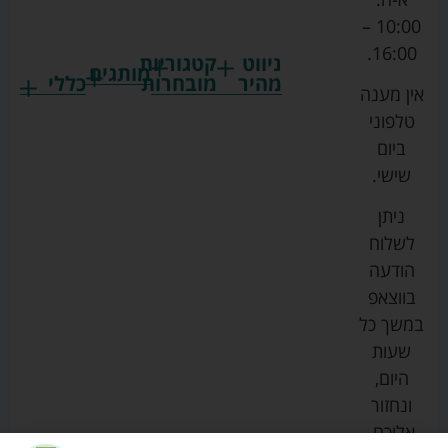
10:00 –
16:00.
ניווט
קטגוריות
מותגים
מהיר
מובחרות
כללי
אין מענה
גרקו
ביגוד
אמבטיות
תקנון
טלפוני
צ'יקו
לתינוקות
לתינוק
החנות
ביום
ספורט
הנקה
בוסטרים
הצהרת
שישי.
ליין
והאכלה
נגישות
כורסאות
ניתן
סייבקס
רחצה
הנקה
מדיניות
לשלוח
וטיפוח
מיננה
פרטיות
כסאות
הודעה
טקסטיל
אוכל
בייבי
מפת
בווצאפ
לתינוק
מישל
אתר
עגלות
במשך כל
טיולונים
לורנס
אודות
ריהוט
שעות
לתינוק
מיטות
מוסטלה
הבלוג
היום,
תינוק
שלנו
ונחזור
משחקים
אוונט
אליכם.
וצעצועים