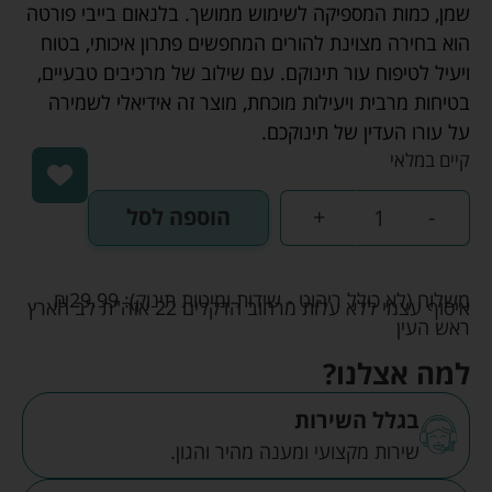
שמן, כמות המספיקה לשימוש ממושך. בלנאום בייבי פורטה
הוא בחירה מצוינת להורים המחפשים פתרון איכותי, בטוח
ויעיל לטיפוח עור תינוקם. עם שילוב של מרכיבים טבעיים,
בטיחות מרבית ויעילות מוכחת, מוצר זה אידיאלי לשמירה
על עורו העדין של תינוקכם.
קיים במלאי
-
+
הוספה לסל
משלוח (לא כולל ריהוט - שידות ומיטות תינוק):
29.99
₪
איסוף עצמי ללא עלות מרחוב הדקלים 22 אזה"ת לב הארץ
ראש העין
למה אצלנו?
בגלל השירות
שירות מקצועי ומענה מהיר והגון.