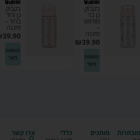
בקבוק
בקבוק
גן בז'
גן ורוד
מודפס
בהיר –
–
מיננה
מיננה
₪
39.90
₪
39.90
הוספה
הוספה
לסל
לסל
מובחרות
מותגים
כללי
צרו קשר
נוק
גרקו
תקנון החנות
כתובת: