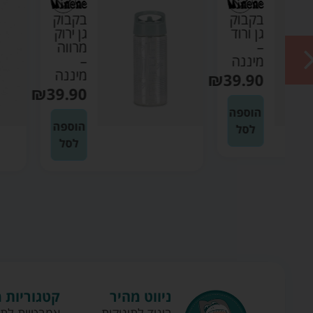
ק
בקבוק
ד
גן ירוק
מרווה
ה
–
מיננה
₪
3
₪
39.90
ה
הוספה
לסל
ניווט מהיר
קטגוריות 
ביגוד לתינוקות
אמבטיות לתי