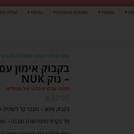
פוח
טקסטיל
משחקים וצעצועים
בטיחות
עגלות וטיול
עמוד הבית
/
הנקה והאכלה
/
בקבוקי א
בקבוק אימון עם
– נוק NUK
הצבע שבחרת כרגע אזל מהמלאי
₪
32.90
בקבוק אימון – מעבר קל לשתייה 
מד בקרת טמפרטורה מובנה – משנ
פיית סיליקון רכה לחוויית שתייה נ