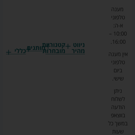
מענה
טלפוני
א-ה:
10:00 –
16:00.
ניווט
קטגוריות
מותגים
מהיר
מובחרות
כללי
אין מענה
גרקו
ביגוד
אמבטיות
תקנון
טלפוני
צ'יקו
לתינוקות
לתינוק
החנות
ביום
ספורט
הנקה
בוסטרים
הצהרת
שישי.
ליין
והאכלה
נגישות
כורסאות
ניתן
סייבקס
רחצה
הנקה
מדיניות
לשלוח
וטיפוח
מיננה
פרטיות
כסאות
הודעה
טקסטיל
אוכל
בייבי
מפת
בווצאפ
לתינוק
מישל
אתר
עגלות
במשך כל
טיולונים
לורנס
אודות
ריהוט
שעות