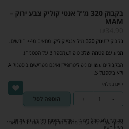
בקבוק 320 מ"ל אנטי קוליק צבע ירוק –
MAM
₪
34.90
בקבוק לתינוק 320 מ”ל אנטי קוליק. מתאים מ4+ חודשים.
מגיע עם פטמה של3 טיפות.(מספר 3 על הפטמה).
הבקבוקים עשויים מפוליפרופילן ואינם מפרישים ביספנול A
ולא ביספנול S.
קיים במלאי
-
+
הוספה לסל
משלוח (לא כולל ריהוט - שידות ומיטות תינוק):
29.99
₪
איסוף עצמי ללא עלות מרחוב הדקלים 22 אזה"ת לב הארץ
ראש העין