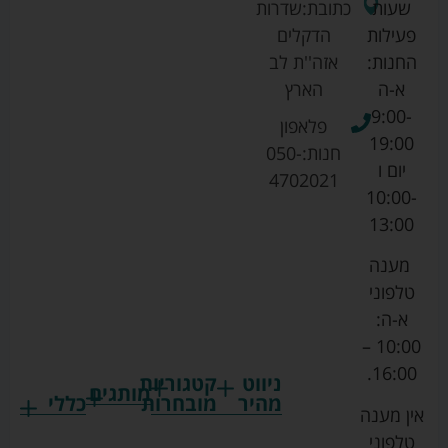
שעות
כתובת:
שדרות
פעילות
הדקלים
החנות:
אזה''ת לב
א-ה
הארץ
9:00-
פלאפון
19:00
חנות:
050-
יום ו
4702021
10:00-
13:00
מענה
טלפוני
א-ה:
10:00 –
16:00.
ניווט
קטגוריות
מותגים
מהיר
מובחרות
כללי
אין מענה
גרקו
ביגוד
אמבטיות
תקנון
טלפוני