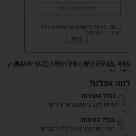
אני מאשר/ת את
תנאי השימוש
ואת
מדיניות הפרטיות
שלח
משלוח (לא כולל ריהוט - שידות ומיטות תינוק):
29.99
₪
איסוף עצמי ללא עלות מרחוב הדקלים 22 אזה"ת לב הארץ
ראש העין
למה אצלנו?
בגלל השירות
שירות מקצועי ומענה מהיר והגון.
בגלל האיכות
רמת גימור גבוהה של כלל המוצרים.