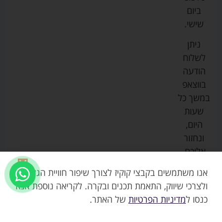
צ'יקו
לתינוקות
לתינוק
החנות
ביום
ספורט
הנקה
בוסטרים
הצהרת
שישי.
ליין
והאכלה
נגישות
כורסאות
ניתן
סייבקס
רחצה
הנקה
מדיניות
לשלוח
וטיפוח
מיננה
פרטיות
כסאות
הודעה
טקסטיל
אוכל
בייבי
מפת
בווצאפ
לתינוק
מישל
אתר
עגלות
במשך כל
טיולונים
לורנס
אודות
ריהוט
שעות
לתינוק
מיטות
מוסטלה
הבלוג
היום,
תינוק
שלנו
ונחזור
משחקים
אוונט
אליכם.
וצעצועים
בטיחות
אנו משתמשים בקבצי קוקיז לצורך שיפור חוויית הגלישה,
ולצרכי שיווק, התאמת תכנים ובקרה. לקריאה נוספת אנא
כנסו ל
מדיניות הפרטיות
של האתר.