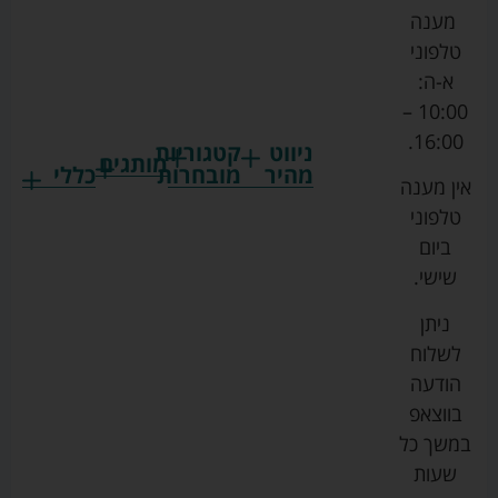
מענה
טלפוני
א-ה:
10:00 –
16:00.
ניווט
קטגוריות
מותגים
מהיר
מובחרות
כללי
אין מענה
גרקו
ביגוד
אמבטיות
תקנון
טלפוני
צ'יקו
לתינוקות
לתינוק
החנות
ביום
ספורט
הנקה
בוסטרים
הצהרת
שישי.
ליין
והאכלה
נגישות
כורסאות
ניתן
סייבקס
רחצה
הנקה
מדיניות
לשלוח
וטיפוח
מיננה
פרטיות
כסאות
הודעה
טקסטיל
אוכל
בייבי
מפת
בווצאפ
לתינוק
מישל
אתר
עגלות
במשך כל
טיולונים
לורנס
אודות
ריהוט
שעות