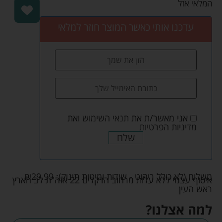
המלאי אזל
עדכנו אותי כאשר המוצר חוזר למלאי
אני מאשר/ת את
תנאי השימוש
ואת
מדיניות הפרטיות
שלח
משלוח (לא כולל ריהוט - שידות ומיטות תינוק):
29.99
₪
איסוף עצמי ללא עלות מרחוב הדקלים 22 אזה"ת לב הארץ
ראש העין
למה אצלנו?