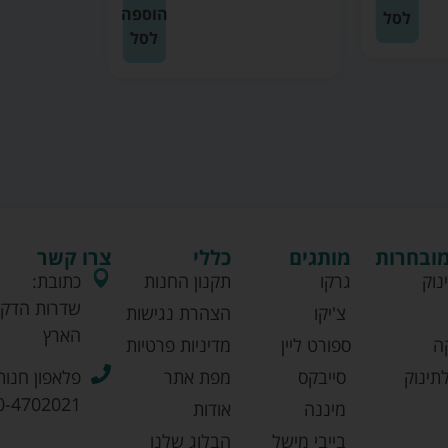
הוספה
לסל
לסל
מובחרות
מותגים
כללי
צרו קשר
נוק
גרקו
תקנון החנות
כתובת:
שדרות הדקל
צ'יקו
הצהרת נגישות
הארץ
ה
ספורט ליין
מדיניות פרטיות
תינוק
סייבקס
מפת אתר
פלאפון חנות
0-4702021
מיננה
אודות
בייבי מישל
הבלוג שלנו