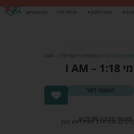
0
0
ונים
ריהוט לתינוק
חבילות לידה
מבצע/מציאון
קים לגדולים
/ דגם אופנוע רישמי 1:18 – I AM
I AM
הוספה לסל
ומיטות תינוק):
29.99
₪
אש העין