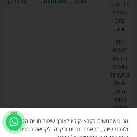
מהיר
מובחרות
כללי
אין מענה
גרקו
ביגוד
אמבטיות
תקנון
טלפוני
צ'יקו
לתינוקות
לתינוק
החנות
ביום
ספורט
הנקה
בוסטרים
הצהרת
שישי.
ליין
והאכלה
נגישות
כורסאות
ניתן
סייבקס
רחצה
הנקה
מדיניות
לשלוח
וטיפוח
מיננה
פרטיות
כסאות
הודעה
טקסטיל
אוכל
בייבי
מפת
בווצאפ
לתינוק
מישל
אתר
עגלות
במשך כל
טיולונים
לורנס
אודות
ריהוט
שעות
לתינוק
מיטות
מוסטלה
הבלוג
היום,
תינוק
שלנו
ונחזור
משחקים
אוונט
אליכם.
וצעצועים
בטיחות
אנו משתמשים בקבצי קוקיז לצורך שיפור חוויית הגלישה,
ולצרכי שיווק, התאמת תכנים ובקרה. לקריאה נוספת אנא