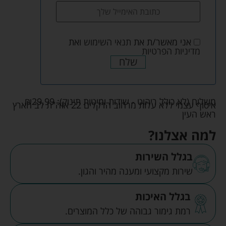
אני מאשר/ת את
תנאי השימוש
ואת
מדיניות הפרטיות
שלח
משלוח (לא כולל ריהוט - שידות ומיטות תינוק):
29.99
₪
איסוף עצמי ללא עלות מרחוב הדקלים 22 אזה"ת לב הארץ
ראש העין
למה אצלנו?
בגלל השירות
שירות מקצועי ומענה מהיר והגון.
בגלל האיכות
רמת גימור גבוהה של כלל המוצרים.