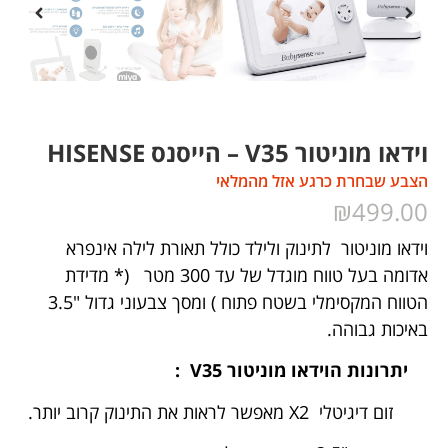
וידאו מוניטור V35 – הייסנס HISENSE
הצבע שבחרת כרגע אזל מהמלאי
₪
499.00
וידאו מוניטור לתינוק ולילד כולל תאורת לילה אינפרא
אנו משתמשים בקבצי קוקיז לצורך שיפור חוויית הגלישה,
אדומה בעל טווח מוגדל של עד 300 מטר
(* מדידת
ולצרכי שיווק, התאמת תכנים ובקרה. לקריאה נוספת אנא
הטווח המקסימלי בשטח פתוח ) ומסך צבעוני גדול "3.5
כנסו ל
מדיניות הפרטיות
של האתר.
באיכות גבוהה.
יתרונות הוידאו מוניטור
V35
:
זום דיגיטלי
X2
מאפשר לראות את התינוק קרוב יותר.