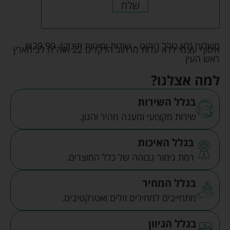
שלח
משלוח (לא כולל ריהוט - שידות ומיטות תינוק):
29.99
₪
איסוף עצמי ללא עלות מרחוב הדקלים 22 אזה"ת לב הארץ
ראש העין
למה אצלנו?
בגלל השירות
שירות מקצועי ומענה מהיר והגון.
בגלל האיכות
רמת גימור גבוהה של כלל המוצרים.
בגלל המחיר
מתחייבים למחירים זולים ואטרקטיבים.
בגלל הגיוון