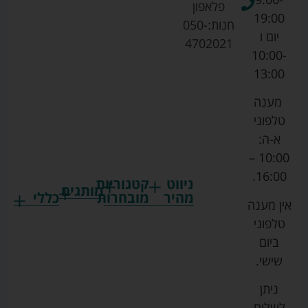
פלאפון
19:00
חנות:
050-
יום ו
4702021
10:00-
13:00
מענה
טלפוני
א-ה:
10:00 –
16:00.
ניווט
קטגוריות
מותגים
מהיר
מובחרות
כללי
אין מענה
גרקו
ביגוד
אמבטיות
תקנון
טלפוני
צ'יקו
לתינוקות
לתינוק
החנות
ביום
ספורט
הנקה
בוסטרים
הצהרת
שישי.
ליין
והאכלה
נגישות
כורסאות
ניתן
סייבקס
רחצה
הנקה
מדיניות
לשלוח