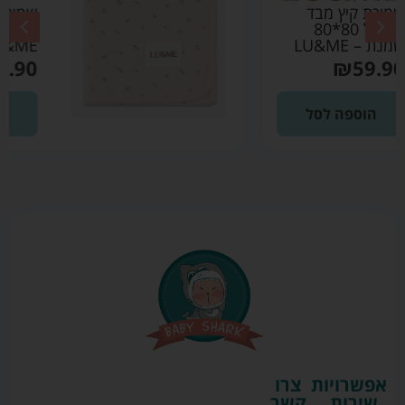
שמיכת קיץ מבד פוינטל
80*80 ורוד בהיר –
LU&ME
₪
59.90
הוספה לסל
אפשרויות
צרו
שירות
קשר