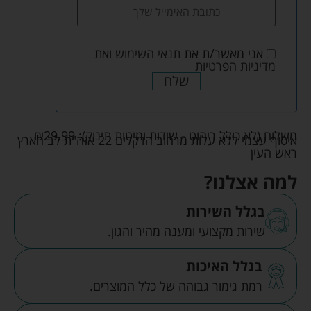
אני מאשר/ת את
תנאי השימוש
ואת
מדיניות הפרטיות
שלח
משלוח (לא כולל ריהוט - שידות ומיטות תינוק):
29.99
₪
איסוף עצמי ללא עלות מרחוב הדקלים 22 אזה"ת לב הארץ
ראש העין
למה אצלנו?
בגלל השירות
שירות מקצועי ומענה מהיר והגון.
בגלל האיכות
רמת גימור גבוהה של כלל המוצרים.