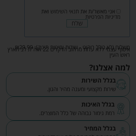
אני מאשר/ת את
תנאי השימוש
ואת
מדיניות הפרטיות
שלח
משלוח (לא כולל ריהוט - שידות ומיטות תינוק):
29.99
₪
איסוף עצמי ללא עלות מרחוב הדקלים 22 אזה"ת לב הארץ
ראש העין
למה אצלנו?
בגלל השירות
שירות מקצועי ומענה מהיר והגון.
בגלל האיכות
רמת גימור גבוהה של כלל המוצרים.
בגלל המחיר