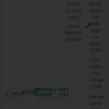
פעילות
הדקלים
החנות:
אזה''ת לב
א-ה
הארץ
9:00-
פלאפון
19:00
חנות:
050-
יום ו
4702021
10:00-
13:00
מענה
טלפוני
א-ה:
10:00 –
16:00.
ניווט
קטגוריות
מותגים
מהיר
מובחרות
כללי
אין מענה
גרקו
ביגוד
אמבטיות
תקנון
טלפוני
צ'יקו
לתינוקות
לתינוק
החנות