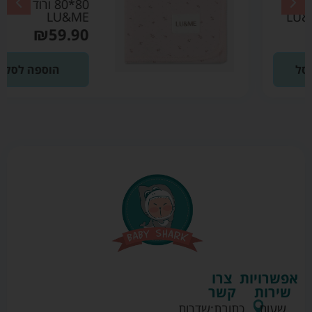
80*80 ורוד בהיר –
LU&ME
₪
59.90
הוספה לסל
אפשרויות
צרו
שירות
קשר
שעות
כתובת:
שדרות