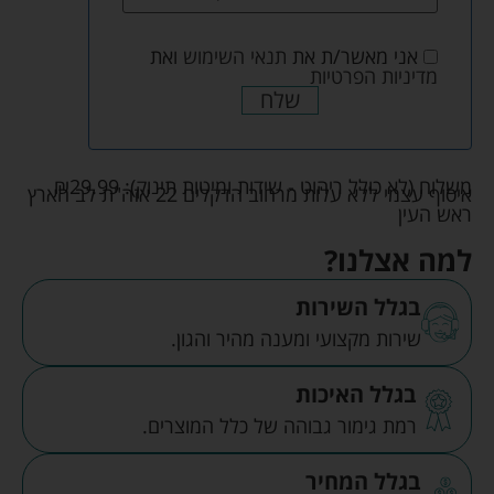
אני מאשר/ת את
תנאי השימוש
ואת
מדיניות הפרטיות
שלח
משלוח (לא כולל ריהוט - שידות ומיטות תינוק):
29.99
₪
איסוף עצמי ללא עלות מרחוב הדקלים 22 אזה"ת לב הארץ
ראש העין
למה אצלנו?
בגלל השירות
שירות מקצועי ומענה מהיר והגון.
בגלל האיכות
רמת גימור גבוהה של כלל המוצרים.
בגלל המחיר