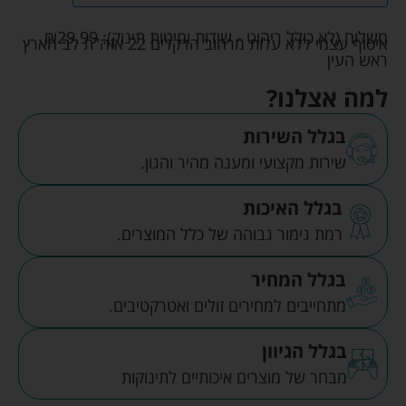
משלוח (לא כולל ריהוט - שידות ומיטות תינוק):
29.99
₪
איסוף עצמי ללא עלות מרחוב הדקלים 22 אזה"ת לב הארץ
ראש העין
למה אצלנו?
בגלל השירות
שירות מקצועי ומענה מהיר והגון.
בגלל האיכות
רמת גימור גבוהה של כלל המוצרים.
בגלל המחיר
מתחייבים למחירים זולים ואטרקטיבים.
בגלל הגיוון
מבחר של מוצרים איכותיים לתינוקות