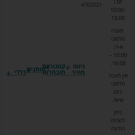
יום ו
4702021
10:00-
13:00
מענה
טלפוני
א-ה:
10:00 –
16:00.
ניווט
קטגוריות
מותגים
מהיר
מובחרות
כללי
אין מענה
גרקו
ביגוד
אמבטיות
תקנון
טלפוני
צ'יקו
לתינוקות
לתינוק
החנות
ביום
ספורט
הנקה
בוסטרים
הצהרת
שישי.
ליין
והאכלה
נגישות
כורסאות
ניתן
סייבקס
רחצה
הנקה
מדיניות
לשלוח
וטיפוח
מיננה
פרטיות
כסאות
הודעה
טקסטיל
אוכל
בייבי
מפת