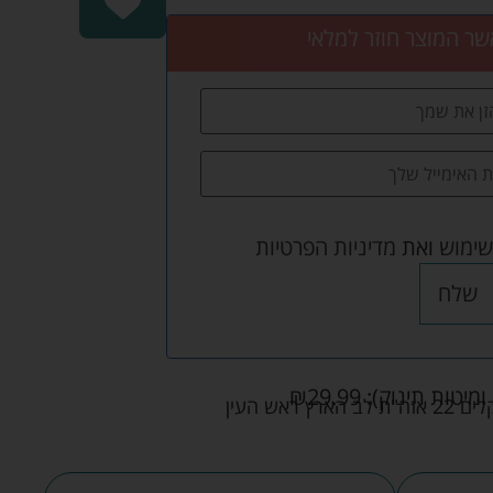
שר המוצר חוזר למלאי
שימוש
ואת
מדיניות הפרטיות
שלח
ומיטות תינוק):
29.99
₪
אש העין