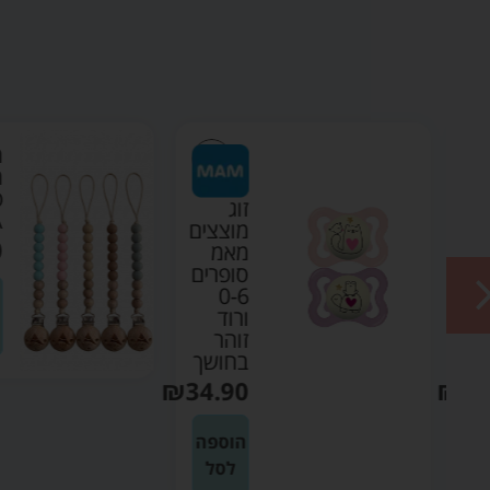
מ
מ
פ
זוג
A
ים
מוצצים
0
מאמ
ם
סופרים
0-6
ורוד
זוהר
ך
בחושך
₪
34.90
₪
3
ה
הוספה
לסל