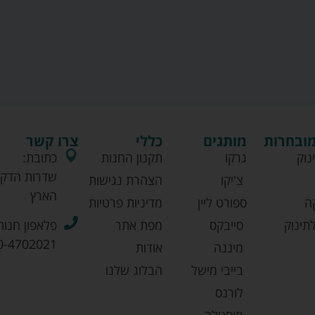
מובחרות
מותגים
כללי
צרו קשר
נוק
גרקו
תקנון החנות
כתובת:
שדרות הדקל
צ'יקו
הצהרת נגישות
הארץ
ה
ספורט ליין
מדיניות פרטיות
תינוק
סייבקס
מפת אתר
פלאפון חנות
0-4702021
מיננה
אודות
בייבי מישל
הבלוג שלנו
לורנס
מוסטלה