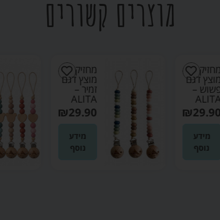
מוצרים קשורים
חזיק
מחזיק
וצץ דגם
מוצץ דגם
שוש –
זמיר –
ALITA
ALIT
₪
29.90
₪
29.9
מידע
מידע
נוסף
נוסף