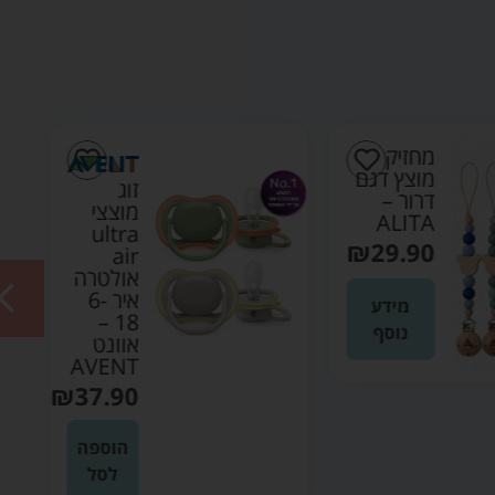
מחזיק
מוצץ דגם
זוג
דרור –
מוצצי
ALITA
ultra
₪
29.90
air
אולטרה
איר 6-
מידע
18 –
נוסף
אוונט
AVENT
₪
37.90
הוספה
לסל