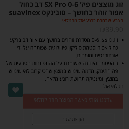
זוג מוצצים פיז’ SX Pro 0-6 דב כחול
אפור זוהר בחושך – סובינקס suavinex
הצבע שבחרת כרגע אזל מהמלאי
₪
39.90
זוג מוצצי 0-6 מסדרת זוהרים בחושך עם איור דב ברקע
כחול אפור ופטמת סיליקון פיזיולוגית שפותחה על ידי
אורתודנטים ומומחים.
זו הפטמה היחידה ששומרת על ההתפתחות הטבעית של
פה התינוק, מדמה שימוש במוצץ שהכי קרוב לאי שימוש
במוצץ, ומעניקה תחושת רוגע מלאה.
המלאי אזל
עדכנו אותי כאשר המוצר חוזר למלאי