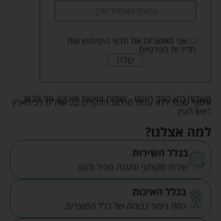
אני מאשר/ת את
תנאי השימוש
ואת
מדיניות הפרטיות
שלח
משלוח (לא כולל ריהוט - שידות ומיטות תינוק):
29.99
₪
איסוף עצמי ללא עלות מרחוב הדקלים 22 אזה"ת לב הארץ
ראש העין
למה אצלנו?
בגלל השירות
שירות מקצועי ומענה מהיר והגון.
בגלל האיכות
רמת גימור גבוהה של כלל המוצרים.