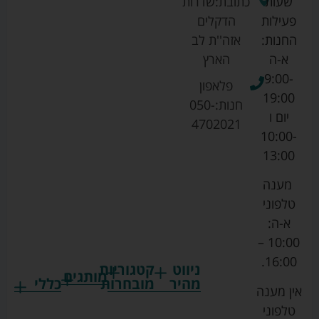
שעות
כתובת:
שדרות
פעילות
הדקלים
החנות:
אזה''ת לב
א-ה
הארץ
9:00-
פלאפון
19:00
חנות:
050-
יום ו
4702021
10:00-
13:00
מענה
טלפוני
א-ה:
10:00 –
16:00.
ניווט
קטגוריות
מותגים
מהיר
מובחרות
כללי
אין מענה
גרקו
ביגוד
אמבטיות
תקנון
טלפוני
צ'יקו