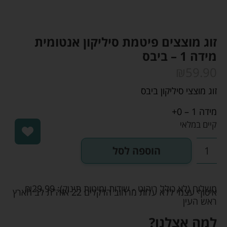
זוג מוצצים פיטמת סיליקון אנטומית
מידה 1 – ביבס
₪
59.90
זוג מוצצי סיליקון ביבס
מידה 1 – 0+
קיים במלאי
הוספה לסל
משלוח (לא כולל ריהוט - שידות ומיטות תינוק):
29.99
₪
איסוף עצמי ללא עלות מרחוב הדקלים 22 אזה"ת לב הארץ
ראש העין
למה אצלנו?