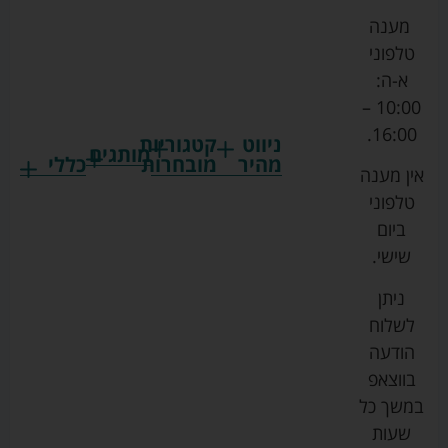
מענה
טלפוני
א-ה:
10:00 –
16:00.
ניווט
קטגוריות
מותגים
מהיר
מובחרות
כללי
אין מענה
גרקו
ביגוד
אמבטיות
תקנון
טלפוני
צ'יקו
לתינוקות
לתינוק
החנות
ביום
ספורט
הנקה
בוסטרים
הצהרת
שישי.
ליין
והאכלה
נגישות
כורסאות
ניתן
סייבקס
רחצה
הנקה
מדיניות
לשלוח
וטיפוח
מיננה
פרטיות
כסאות
הודעה
טקסטיל
אוכל
בייבי
מפת
בווצאפ
לתינוק
מישל
אתר
עגלות
במשך כל
טיולונים
לורנס
אודות
ריהוט
שעות