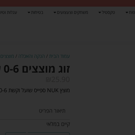
פוח
טקסטיל
משחקים וצעצועים
בטיחות
עגלות וטיול
עמוד הבית
/
הנקה והאכלה
/
מוצצים 
זוג מוצצים 0-6 שועל וקשת – נוק NUK
₪
25.90
מוצץ NUK ספייס שועל וקשת 0-6 חודשים
תיאור הפריט
קיים במלאי