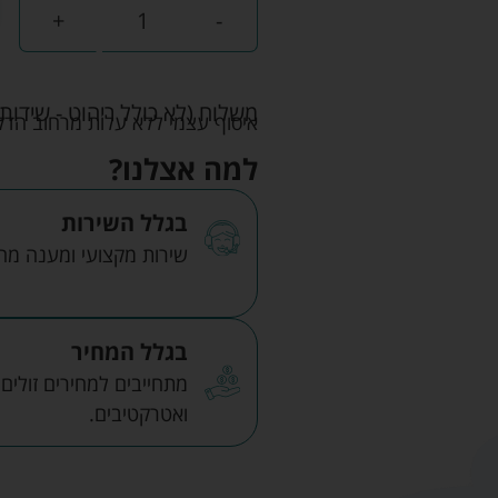
+
-
משלוח (לא כולל ריהוט - שידות 
איסוף עצמי ללא עלות מרחוב הדקלים 22 אזה"ת לב הארץ ר
למה אצלנו?
בגלל השירות
שירות מקצועי ומענה מהיר
בגלל המחיר
מתחייבים למחירים זולים
ואטרקטיבים.