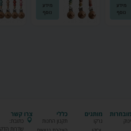
מידע
מידע
נוסף
נוסף
מובחרות
מותגים
כללי
צרו קשר
נוק
גרקו
תקנון החנות
כתובת:
שדרות הדקל
צ'יקו
הצהרת נגישות