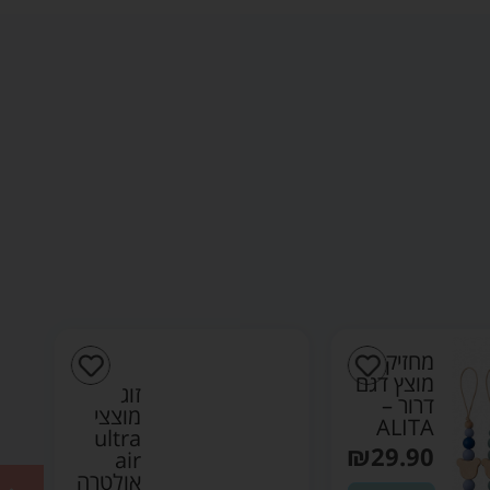
מחזיק
מוצץ דגם
זוג
דרור –
מוצצי
ALITA
ultra
₪
29.90
air
אולטרה