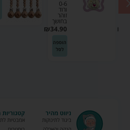
0-6
ורוד
זוהר
ך
בחושך
₪
34.90
₪
3
ה
הוספה
לסל
ניווט מהיר
קטגוריות 
ביגוד לתינוקות
אמבטיות לתי
הנקה והאכלה
בוסטרים