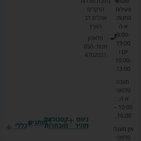
שעות
כתובת:
שדרות
פעילות
הדקלים
החנות:
אזה''ת לב
א-ה
הארץ
9:00-
פלאפון
19:00
חנות:
050-
יום ו
4702021
10:00-
13:00
מענה
טלפוני
א-ה:
10:00 –
16:00.
ניווט
קטגוריות
מותגים
מהיר
מובחרות
כללי
אין מענה
גרקו
ביגוד
אמבטיות
תקנון
טלפוני
צ'יקו