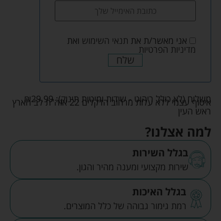
אני מאשר/ת את
תנאי השימוש
ואת
מדיניות הפרטיות
שלח
משלוח (לא כולל ריהוט - שידות ומיטות תינוק):
29.99
₪
איסוף עצמי ללא עלות מרחוב הדקלים 22 אזה"ת לב הארץ
ראש העין
למה אצלנו?
בגלל השירות
שירות מקצועי ומענה מהיר והגון.
בגלל האיכות
רמת גימור גבוהה של כלל המוצרים.