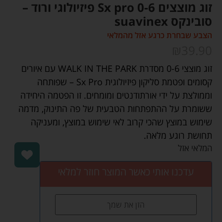
זוג מוצצים 0-6 Sx pro פיזיולוגי ורוד –
סובינקס suavinex
הצבע שבחרת כרגע אזל מהמלאי
₪
39.90
זוג מוצצי 0-6 מסדרת WALK IN THE PARK עם איורים
קסומים ופטמת סליקון פיזיולוגית Sx Pro – שפותחה
וממולצת על ידי אורתודנטים ומומחים. זו הפטמה היחידה
ששומרת על ההתפתחות הטבעית של פה התינוק, מדמה
שימוש במוצץ שהכי קרוב לאי שימוש במוצץ, ומעניקה
תחושת רוגע מלאה.
המלאי אזל
עדכנו אותי כאשר המוצר חוזר למלאי