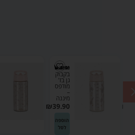
ק
בקבוק
ק
גן בז'
מודפס
–
ה
מיננה
₪
39.90
₪
3
ה
הוספה
לסל