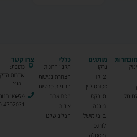
מובחרות
מותגים
כללי
צרו קשר
נוק
גרקו
תקנון החנות
כתובת:
שדרות הדקל
צ'יקו
הצהרת נגישות
הארץ
ה
ספורט ליין
מדיניות פרטיות
תינוק
סייבקס
מפת אתר
פלאפון חנות
0-4702021
מיננה
אודות
בייבי מישל
הבלוג שלנו
לורנס
מוסטלה