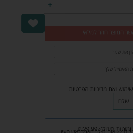
שר המוצר חוזר למלאי
שימוש
ואת
מדיניות הפרטיות
שלח
ומיטות תינוק):
29.99
₪
אש העין