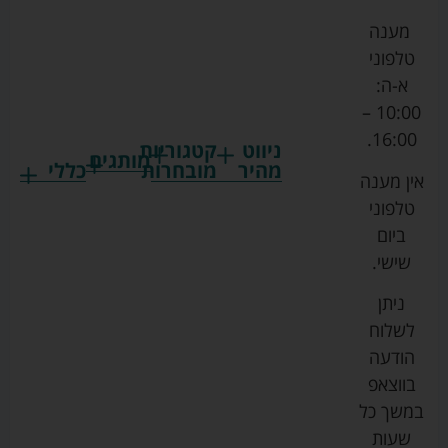
מענה
טלפוני
א-ה:
10:00 –
16:00.
ניווט
קטגוריות
מותגים
מהיר
מובחרות
כללי
אין מענה
גרקו
ביגוד
אמבטיות
תקנון
טלפוני
צ'יקו
לתינוקות
לתינוק
החנות
ביום
ספורט
הנקה
בוסטרים
הצהרת
שישי.
ליין
והאכלה
נגישות
כורסאות
ניתן
סייבקס
רחצה
הנקה
מדיניות
לשלוח
וטיפוח
מיננה
פרטיות
כסאות
הודעה
טקסטיל
אוכל
בייבי
מפת
בווצאפ
לתינוק
מישל
אתר
עגלות
במשך כל
טיולונים
לורנס
אודות
ריהוט
שעות