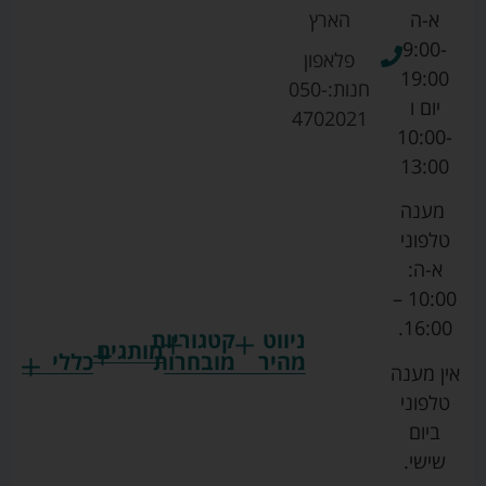
א-ה
הארץ
9:00-
פלאפון
19:00
חנות:
050-
יום ו
4702021
10:00-
13:00
מענה
טלפוני
א-ה:
10:00 –
16:00.
ניווט
קטגוריות
מותגים
מהיר
מובחרות
כללי
אין מענה
גרקו
ביגוד
אמבטיות
תקנון
טלפוני
צ'יקו
לתינוקות
לתינוק
החנות
ביום
ספורט
הנקה
בוסטרים
הצהרת
שישי.
ליין
והאכלה
נגישות
כורסאות