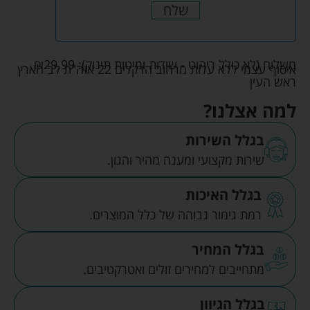
שלח
משלוח (לא כולל ריהוט - שידות ומיטות תינוק):
29.99
₪
איסוף עצמי ללא עלות מרחוב הדקלים 22 אזה"ת לב הארץ
ראש העין
למה אצלנו?
בגלל השירות
שירות מקצועי ומענה מהיר והגון.
בגלל האיכות
רמת גימור גבוהה של כלל המוצרים.
בגלל המחיר
מתחייבים למחירים זולים ואטרקטיבים.
בגלל הגיוון