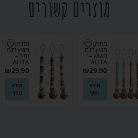
מוצרים קשורים
חזיק
מחזיק
וצץ דגם
מוצץ דגם
שוש –
זמיר –
ALITA
ALIT
₪
29.90
₪
29.9
מידע
מידע
נוסף
נוסף