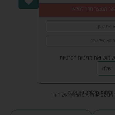
שר המוצר חוזר למלאי
שימוש
ואת
מדיניות הפרטיות
שלח
ומיטות תינוק):
29.99
₪
אש העין