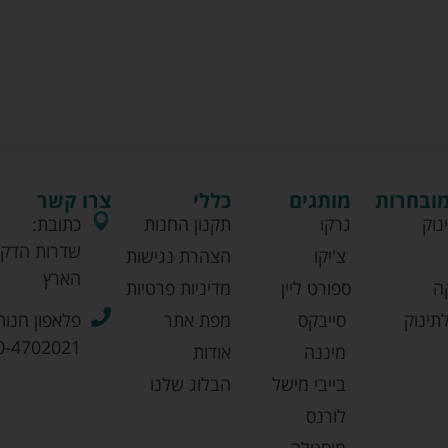
מובחרות
מותגים
כללי
צרו קשר
נוק
גרקו
תקנון החנות
כתובת:
שדרות הדקל
צ'יקו
הצהרת נגישות
הארץ
ה
ספורט ליין
מדיניות פרטיות
תינוק
סייבקס
מפת אתר
פלאפון חנות
0-4702021
מיננה
אודות
בייבי מישל
הבלוג שלנו
לורנס
מוסטלה