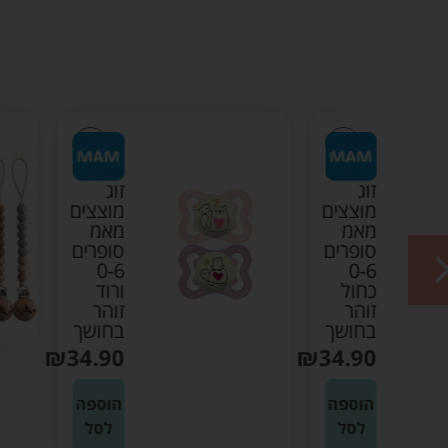
מ
מ
פ
זוג
A
ים
מוצצים
0
מאמ
ם
סופרים
0-6
ורוד
זוהר
ך
בחושך
₪
34.90
₪
3
ה
הוספה
לסל