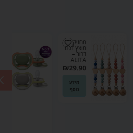
מחזיק
מוצץ דגם
זוג
דרור –
מוצצי
ALITA
ultra
₪
29.90
air
אולטרה
איר 6-
מידע
18 –
נוסף
אוונט
AVENT
₪
37.90
הוספה
לסל