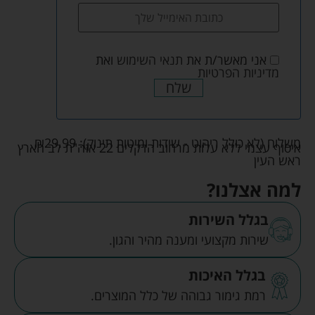
אני מאשר/ת את
תנאי השימוש
ואת
מדיניות הפרטיות
שלח
משלוח (לא כולל ריהוט - שידות ומיטות תינוק):
29.99
₪
איסוף עצמי ללא עלות מרחוב הדקלים 22 אזה"ת לב הארץ
ראש העין
למה אצלנו?
בגלל השירות
שירות מקצועי ומענה מהיר והגון.
בגלל האיכות
רמת גימור גבוהה של כלל המוצרים.