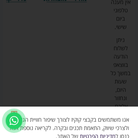
אין מענה
גרקו
ביגוד
אמבטיות
תקנון
טלפוני
צ'יקו
לתינוקות
לתינוק
החנות
ביום
ספורט
הנקה
בוסטרים
הצהרת
שישי.
ליין
והאכלה
נגישות
כורסאות
ניתן
סייבקס
רחצה
הנקה
מדיניות
לשלוח
וטיפוח
מיננה
פרטיות
כסאות
הודעה
טקסטיל
אוכל
בייבי
מפת
בווצאפ
לתינוק
מישל
אתר
עגלות
במשך כל
טיולונים
לורנס
אודות
ריהוט
שעות
לתינוק
מיטות
מוסטלה
הבלוג
היום,
תינוק
שלנו
ונחזור
משחקים
אוונט
אליכם.
וצעצועים
בטיחות
אנו משתמשים בקבצי קוקיז לצורך שיפור חוויית הגלישה,
ולצרכי שיווק, התאמת תכנים ובקרה. לקריאה נוספת אנא
כנסו ל
מדיניות הפרטיות
של האתר.