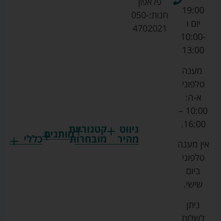
פלאפון
19:00
חנות:
050-
יום ו
4702021
10:00-
13:00
מענה
טלפוני
א-ה:
10:00 –
16:00.
ניווט
קטגוריות
מותגים
מהיר
מובחרות
כללי
אין מענה
גרקו
ביגוד
אמבטיות
תקנון
טלפוני
צ'יקו
לתינוקות
לתינוק
החנות
ביום
ספורט
הנקה
בוסטרים
הצהרת
שישי.
ליין
והאכלה
נגישות
כורסאות
ניתן
סייבקס
רחצה
הנקה
מדיניות
לשלוח