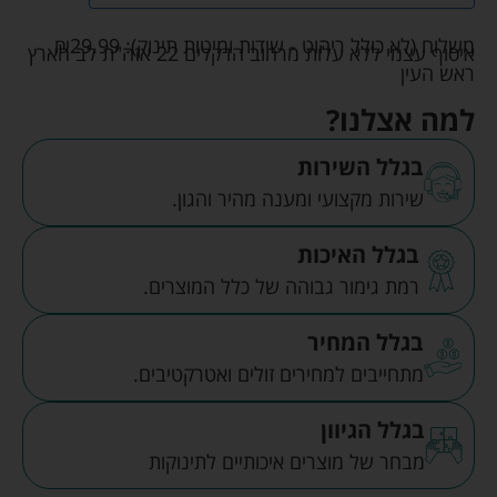
משלוח (לא כולל ריהוט - שידות ומיטות תינוק):
29.99
₪
איסוף עצמי ללא עלות מרחוב הדקלים 22 אזה"ת לב הארץ
ראש העין
למה אצלנו?
בגלל השירות
שירות מקצועי ומענה מהיר והגון.
בגלל האיכות
רמת גימור גבוהה של כלל המוצרים.
בגלל המחיר
מתחייבים למחירים זולים ואטרקטיבים.
בגלל הגיוון
מבחר של מוצרים איכותיים לתינוקות