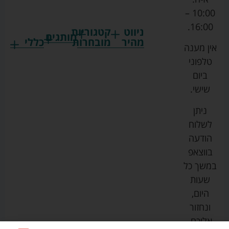
10:00 –
16:00.
ניווט
קטגוריות
מותגים
מהיר
מובחרות
כללי
אין מענה
גרקו
ביגוד
אמבטיות
תקנון
טלפוני
צ'יקו
לתינוקות
לתינוק
החנות
ביום
ספורט
הנקה
בוסטרים
הצהרת
שישי.
ליין
והאכלה
נגישות
כורסאות
ניתן
סייבקס
רחצה
הנקה
מדיניות
לשלוח
וטיפוח
מיננה
פרטיות
כסאות
הודעה
טקסטיל
אוכל
בייבי
מפת
בווצאפ
לתינוק
מישל
אתר
עגלות
במשך כל
טיולונים
לורנס
אודות
ריהוט
שעות
לתינוק
מיטות
מוסטלה
הבלוג
היום,
תינוק
שלנו
ונחזור
משחקים
אוונט
אליכם.
וצעצועים