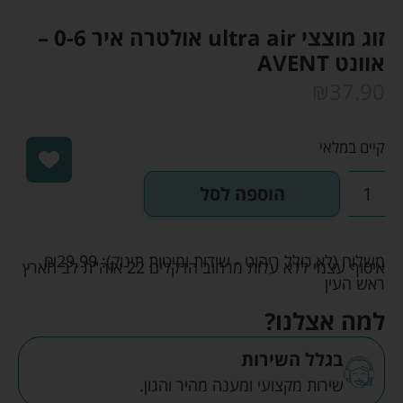
זוג מוצצי ultra air אולטרה איר 0-6 –
אוונט AVENT
₪
37.90
קיים במלאי
הוספה לסל
משלוח (לא כולל ריהוט - שידות ומיטות תינוק):
29.99
₪
איסוף עצמי ללא עלות מרחוב הדקלים 22 אזה"ת לב הארץ
ראש העין
למה אצלנו?
בגלל השירות
שירות מקצועי ומענה מהיר והגון.