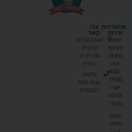
אפשרויות
צרו
שירות
קשר
שעות
כתובת:
שדרות
פעילות
הדקלים
החנות:
אזה''ת לב
א-ה
הארץ
9:00-
פלאפון
19:00
חנות:
050-
יום ו
4702021
10:00-
13:00
מענה
טלפוני
א-ה: