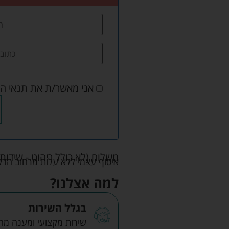
אני מאשר/ת את
תנאי ה
משלוח (לא כולל ריהוט - שידות 
איסוף עצמי ללא עלות מרחוב הדקלים 22 אזה"ת לב הארץ ר
למה אצלנו?
בגלל השירות
שירות מקצועי ומענה מהיר