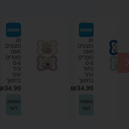
מ
מ
פ
זוג
A
ים
מוצצים
0
מאמ
ם
סופרים
0-6
ורוד
זוהר
ך
בחושך
₪
34.90
₪
3
ה
הוספה
לסל