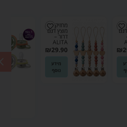
מחזיק
מוצץ דגם
זוג
דרור –
מוצצי
ALITA
ultra
₪
29.90
air
אולטרה
איר 6-
מידע
18 –
נוסף
אוונט
AVENT
₪
37.90
הוספה
לסל