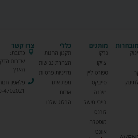
מובחרות
מותגים
כללי
צרו קשר
נוק
גרקו
תקנון החנות
כתובת:
שדרות הדקל
צ'יקו
הצהרת נגישות
הארץ
ה
ספורט ליין
מדיניות פרטיות
תינוק
סייבקס
מפת אתר
פלאפון חנות
0-4702021
מיננה
אודות
בייבי מישל
הבלוג שלנו
לורנס
מוסטלה
אוונט