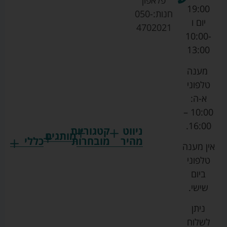
פלאפון
19:00
חנות:
050-
יום ו
4702021
10:00-
13:00
מענה
טלפוני
א-ה:
10:00 –
16:00.
ניווט
קטגוריות
מותגים
מהיר
מובחרות
כללי
אין מענה
גרקו
ביגוד
אמבטיות
תקנון
טלפוני
צ'יקו
לתינוקות
לתינוק
החנות
ביום
ספורט
הנקה
בוסטרים
הצהרת
שישי.
ליין
והאכלה
נגישות
כורסאות
ניתן
סייבקס
רחצה
הנקה
מדיניות
לשלוח
וטיפוח
מיננה
פרטיות