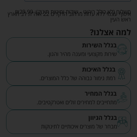
משלוח (לא כולל ריהוט - שידות ומיטות תינוק):
29.99
₪
איסוף עצמי ללא עלות מרחוב הדקלים 22 אזה"ת לב הארץ
ראש העין
למה אצלנו?
בגלל השירות
שירות מקצועי ומענה מהיר והגון.
בגלל האיכות
רמת גימור גבוהה של כלל המוצרים.
בגלל המחיר
מתחייבים למחירים זולים ואטרקטיבים.
בגלל הגיוון
מבחר של מוצרים איכותיים לתינוקות