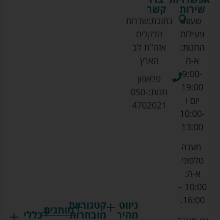
שירות
קשר
שעות
כתובת:
שדרות
פעילות
הדקלים
החנות:
אזה''ת לב
א-ה
הארץ
9:00-
פלאפון
19:00
חנות:
050-
יום ו
4702021
10:00-
13:00
מענה
טלפוני
א-ה:
10:00 –
16:00.
ניווט
קטגוריות
מותגים
מהיר
מובחרות
כללי