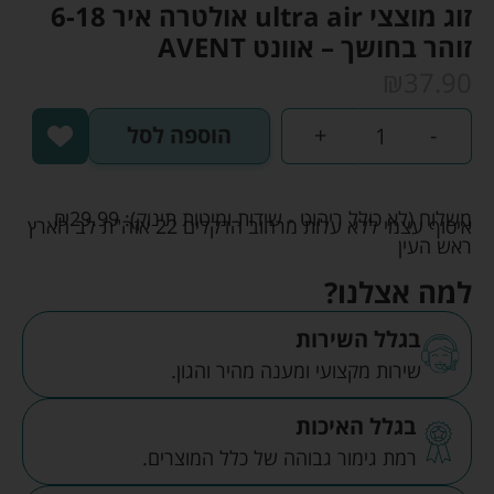
זוג מוצצי ultra air אולטרה איר 6-18
זוהר בחושך – אוונט AVENT
₪
37.90
-
+
הוספה לסל
משלוח (לא כולל ריהוט - שידות ומיטות תינוק):
29.99
₪
איסוף עצמי ללא עלות מרחוב הדקלים 22 אזה"ת לב הארץ
ראש העין
למה אצלנו?
בגלל השירות
שירות מקצועי ומענה מהיר והגון.
בגלל האיכות
רמת גימור גבוהה של כלל המוצרים.