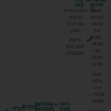
שירות
קשר
שעות
כתובת:
שדרות
פעילות
הדקלים
החנות:
אזה''ת לב
א-ה
הארץ
9:00-
פלאפון
19:00
חנות:
050-
יום ו
4702021
10:00-
13:00
מענה
טלפוני
א-ה:
10:00 –
16:00.
ניווט
קטגוריות
מותגים
מהיר
מובחרות
כללי