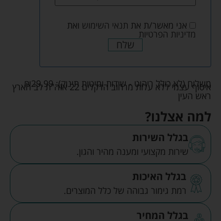
אני מאשר/ת את
תנאי השימוש
ואת
מדיניות הפרטיות
שלח
משלוח (לא כולל ריהוט - שידות ומיטות תינוק):
29.99
₪
איסוף עצמי ללא עלות מרחוב הדקלים 22 אזה"ת לב הארץ
ראש העין
למה אצלנו?
בגלל השירות
שירות מקצועי ומענה מהיר והגון.
בגלל האיכות
רמת גימור גבוהה של כלל המוצרים.
בגלל המחיר