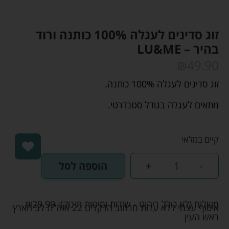
זוג סדינים לעגלה 100% כותנה ורוד
בהיר – LU&ME
₪
49.90
זוג סדינים לעגלה 100% כותנה.
מתאים לעגלה בגודל סטנדרטי.
קיים במלאי
-
+
הוספה לסל
משלוח (לא כולל ריהוט - שידות ומיטות תינוק):
29.99
₪
איסוף עצמי ללא עלות מרחוב הדקלים 22 אזה"ת לב הארץ
ראש העין