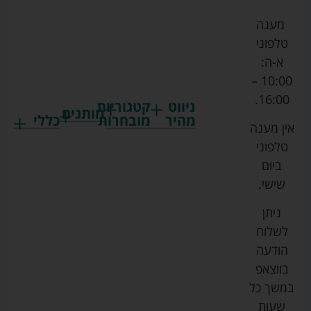
מענה
טלפוני
א-ה:
10:00 –
16:00.
ניווט
קטגוריות
מותגים
מהיר
מובחרות
כללי
אין מענה
גרקו
ביגוד
אמבטיות
תקנון
טלפוני
צ'יקו
לתינוקות
לתינוק
החנות
ביום
ספורט
הנקה
בוסטרים
הצהרת
שישי.
ליין
והאכלה
נגישות
כורסאות
ניתן
סייבקס
רחצה
הנקה
מדיניות
לשלוח
וטיפוח
מיננה
פרטיות
כסאות
הודעה
טקסטיל
אוכל
בייבי
מפת
בווצאפ
לתינוק
מישל
אתר
עגלות
במשך כל
טיולונים
לורנס
אודות
ריהוט
שעות