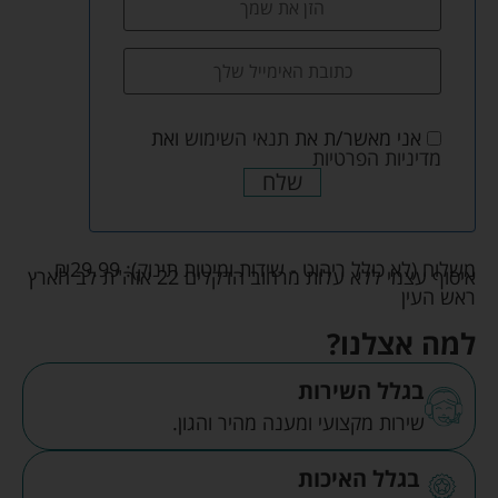
אני מאשר/ת את
תנאי השימוש
ואת
מדיניות הפרטיות
שלח
משלוח (לא כולל ריהוט - שידות ומיטות תינוק):
29.99
₪
איסוף עצמי ללא עלות מרחוב הדקלים 22 אזה"ת לב הארץ
ראש העין
למה אצלנו?
בגלל השירות
שירות מקצועי ומענה מהיר והגון.
בגלל האיכות