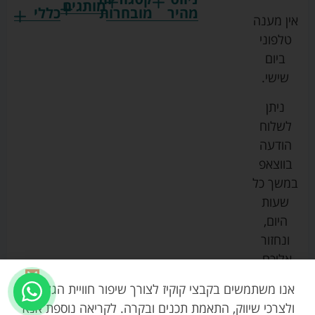
מותגים
מהיר
מובחרות
כללי
אין מענה
גרקו
ביגוד
אמבטיות
תקנון
טלפוני
צ'יקו
לתינוקות
לתינוק
החנות
ביום
ספורט
הנקה
בוסטרים
הצהרת
שישי.
ליין
והאכלה
נגישות
כורסאות
ניתן
סייבקס
רחצה
הנקה
מדיניות
לשלוח
וטיפוח
מיננה
פרטיות
כסאות
הודעה
טקסטיל
אוכל
בייבי
מפת
בווצאפ
לתינוק
מישל
אתר
עגלות
במשך כל
טיולונים
לורנס
אודות
ריהוט
שעות
לתינוק
מיטות
מוסטלה
הבלוג
היום,
תינוק
שלנו
ונחזור
משחקים
אוונט
אליכם.
וצעצועים
בטיחות
אנו משתמשים בקבצי קוקיז לצורך שיפור חוויית הגלישה,
ולצרכי שיווק, התאמת תכנים ובקרה. לקריאה נוספת אנא