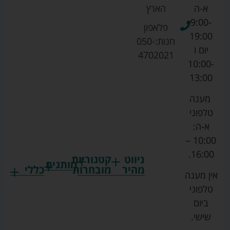
א-ה
הארץ
9:00-
פלאפון
19:00
חנות:
050-
יום ו
4702021
10:00-
13:00
מענה
טלפוני
א-ה:
10:00 –
16:00.
ניווט
קטגוריות
מותגים
מהיר
מובחרות
כללי
אין מענה
גרקו
ביגוד
אמבטיות
תקנון
טלפוני
צ'יקו
לתינוקות
לתינוק
החנות
ביום
ספורט
הנקה
בוסטרים
הצהרת
שישי.
ליין
והאכלה
נגישות
כורסאות