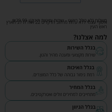
משלוח (לא כולל ריהוט - שידות ומיטות תינוק):
29.99
₪
איסוף עצמי ללא עלות מרחוב הדקלים 22 אזה"ת לב הארץ
ראש העין
למה אצלנו?
בגלל השירות
שירות מקצועי ומענה מהיר והגון.
בגלל האיכות
רמת גימור גבוהה של כלל המוצרים.
בגלל המחיר
מתחייבים למחירים זולים ואטרקטיבים.
בגלל הגיוון