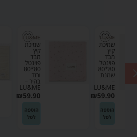
ת
שמיכת
קיץ
מבד
ל
פוינטל
80*80
80*8
ת
ורוד
בהיר –
LU&ME
LU
₪
59.90
₪
59
ה
הוספה
לסל