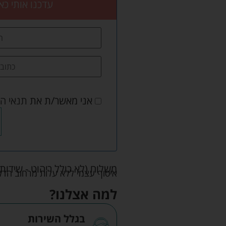
עדכנו אותי כא
אני מאשר/ת את
תנאי ה
משלוח (לא כולל ריהוט - שידות 
איסוף עצמי ללא עלות מרחוב הדקלים 22 אזה"ת לב הארץ ר
למה אצלנו?
בגלל השירות