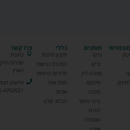
מובחרות
מותגים
כללי
צרו קשר
נוק
גרקו
תקנון החנות
כתובת:
שדרות הדקל
צ'יקו
הצהרת נגישות
הארץ
ה
ספורט ליין
מדיניות פרטיות
תינוק
סייבקס
מפת אתר
פלאפון חנות
0-4702021
מיננה
אודות
בייבי מישל
הבלוג שלנו
לורנס
מוסטלה
אוונט