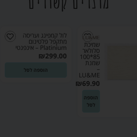
מוצרים קשורים
לול קמפינג ועריסה
מתקפל פלטינום
שמיכת
Platinium – אינפנטי
סלולאר
₪
299.00
85*100
שמנת
–
הוספה לסל
LU&ME
₪
69.90
הוספה
לסל