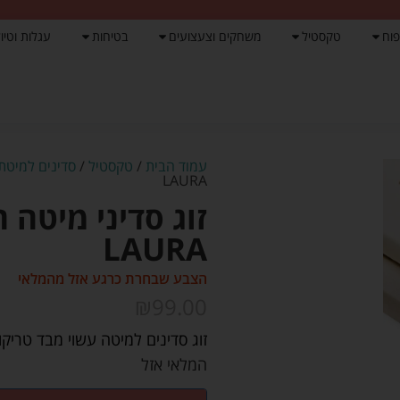
פוח
טקסטיל
משחקים וצעצועים
בטיחות
עגלות וטיול
עמוד הבית
/
טקסטיל
/
סדינים למיטת
LAURA
זוג סדיני מיטה ה
LAURA
הצבע שבחרת כרגע אזל מהמלאי
₪
99.00
זוג סדינים למיטה עשוי מבד טריקו. 100% כותנה. מתאים עד גודל: 70*130 ס'
המלאי אזל