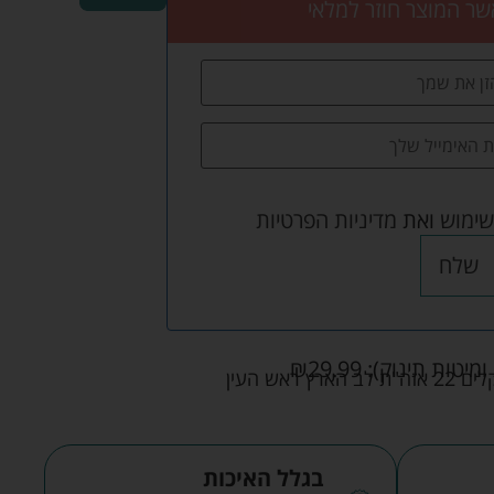
שר המוצר חוזר למלאי
שימוש
ואת
מדיניות הפרטיות
שלח
ומיטות תינוק):
29.99
₪
אש העין
בגלל האיכות