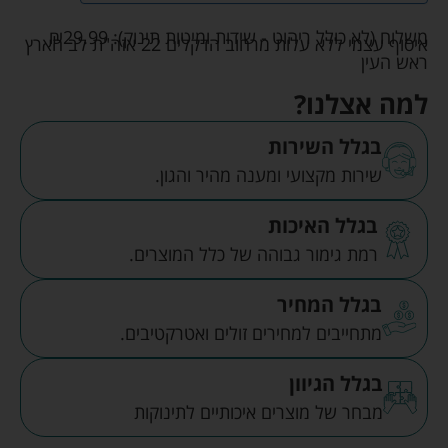
משלוח (לא כולל ריהוט - שידות ומיטות תינוק):
29.99
₪
איסוף עצמי ללא עלות מרחוב הדקלים 22 אזה"ת לב הארץ
ראש העין
למה אצלנו?
בגלל השירות
שירות מקצועי ומענה מהיר והגון.
בגלל האיכות
רמת גימור גבוהה של כלל המוצרים.
בגלל המחיר
מתחייבים למחירים זולים ואטרקטיבים.
בגלל הגיוון
מבחר של מוצרים איכותיים לתינוקות