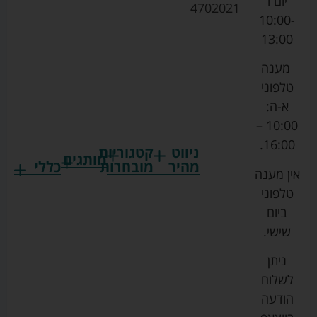
יום ו
4702021
10:00-
13:00
מענה
טלפוני
א-ה:
10:00 –
16:00.
ניווט
קטגוריות
מותגים
מהיר
מובחרות
כללי
אין מענה
גרקו
ביגוד
אמבטיות
תקנון
טלפוני
צ'יקו
לתינוקות
לתינוק
החנות
ביום
ספורט
הנקה
בוסטרים
הצהרת
שישי.
ליין
והאכלה
נגישות
כורסאות
ניתן
סייבקס
רחצה
הנקה
מדיניות
לשלוח
וטיפוח
מיננה
פרטיות
כסאות
הודעה
טקסטיל
אוכל
בייבי
מפת