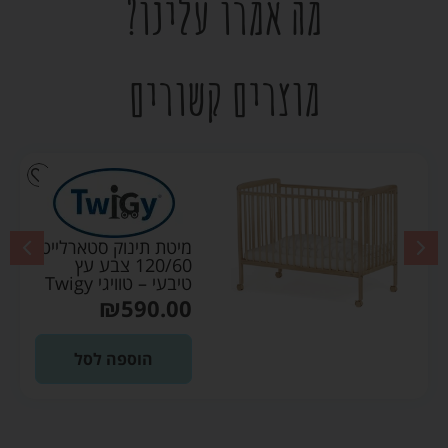
מה אמרו עלינו?
מוצרים קשורים
מיטת תינוק סטארלייט
120/60 צבע עץ
טיבעי – טוויגי Twigy
₪
590.00
הוספה לסל