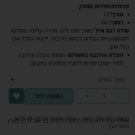
פנימיות/מידות המזרן
אורך
127
רוחב
66/7
שידה דגם אייל
באורך 100 ס"מ. מגירה עליונה מחולקת
לשלושמגירות נפרדות לנוחות מירבית. *מחיר החדר אינו
כולל ארון.
הובלה והרכבה בתשלום-
תוספת הובלה והרכבה
לחדר ישולם ישירות למוביל (כמפורט בתקנון)
תיאור הפריט
-
+
הוספה לסל
משלוח (לא כולל ריהוט - שידות ומיטות תינוק):
29.99
₪
איסוף עצמי ללא עלות מרחוב הדקלים 22 אזה"ת לב הארץ
ראש העין