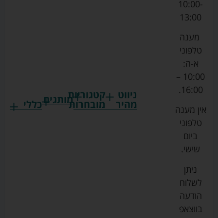
10:00-
13:00
מענה
טלפוני
א-ה:
10:00 –
16:00.
ניווט
קטגוריות
מותגים
מהיר
מובחרות
כללי
אין מענה
גרקו
ביגוד
אמבטיות
תקנון
טלפוני
צ'יקו
לתינוקות
לתינוק
החנות
ביום
ספורט
הנקה
בוסטרים
הצהרת
שישי.
ליין
והאכלה
נגישות
כורסאות
ניתן
סייבקס
רחצה
הנקה
מדיניות
לשלוח
וטיפוח
מיננה
פרטיות
כסאות
הודעה
טקסטיל
אוכל
בייבי
מפת
בווצאפ
לתינוק
מישל
אתר
עגלות