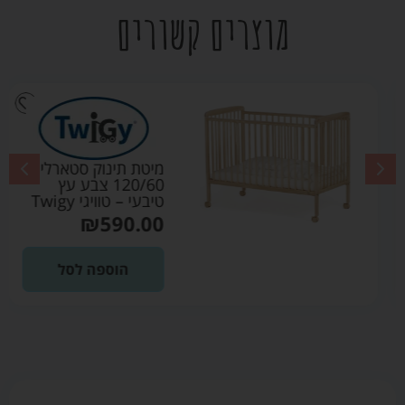
מוצרים קשורים
מיטת תינוק סטארלייט
120/60 צבע עץ
טיבעי – טוויגי Twigy
₪
590.00
הוספה לסל