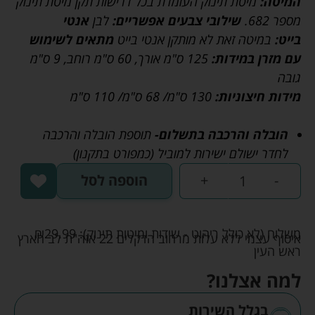
המיטה:
מיטת תינוק העומדת בכל דרישות תקן מיטת תינוק
מספר 682.
שילובי צבעים אפשריים:
לבן
אנטי
בייט:
במיטה זאת לא מותקן אנטי בייט
מתאים לשימוש
עם מזרן במידות:
125 ס"מ אורך, 60 ס"מ רוחב, 9 ס"מ
גובה
מידות חיצוניות:
130 ס"מ/ 68 ס"מ/ 110 ס"מ
הובלה והרכבה בתשלום-
תוספת הובלה והרכבה
לחדר ישולם ישירות למוביל (כמפורט בתקנון)
-
+
הוספה לסל
משלוח (לא כולל ריהוט - שידות ומיטות תינוק):
29.99
₪
איסוף עצמי ללא עלות מרחוב הדקלים 22 אזה"ת לב הארץ
ראש העין
למה אצלנו?
בגלל השירות