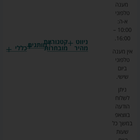
מענה
טלפוני
א-ה:
10:00 –
16:00.
ניווט
קטגוריות
מותגים
מהיר
מובחרות
כללי
אין מענה
גרקו
ביגוד
אמבטיות
תקנון
טלפוני
צ'יקו
לתינוקות
לתינוק
החנות
ביום
ספורט
הנקה
בוסטרים
הצהרת
שישי.
ליין
והאכלה
נגישות
כורסאות
ניתן
סייבקס
רחצה
הנקה
מדיניות
לשלוח
וטיפוח
מיננה
פרטיות
כסאות
הודעה
טקסטיל
אוכל
בייבי
מפת
בווצאפ
לתינוק
מישל
אתר
עגלות
במשך כל
טיולונים
לורנס
אודות
ריהוט
שעות
לתינוק
מיטות
מוסטלה
הבלוג