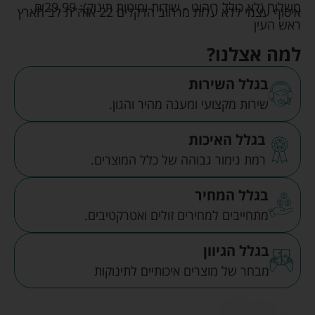
משלוח (לא כולל ריהוט - שידות ומיטות תינוק):
29.99
₪
איסוף עצמי ללא עלות מרחוב הדקלים 22 אזה"ת לב הארץ
ראש העין
למה אצלנו?
בגלל השירות
שירות מקצועי ומענה מהיר והגון.
בגלל האיכות
רמת גימור גבוהה של כלל המוצרים.
בגלל המחיר
מתחייבים למחירים זולים ואטרקטיבים.
בגלל הגיוון
מבחר של מוצרים איכותיים לתינוקות