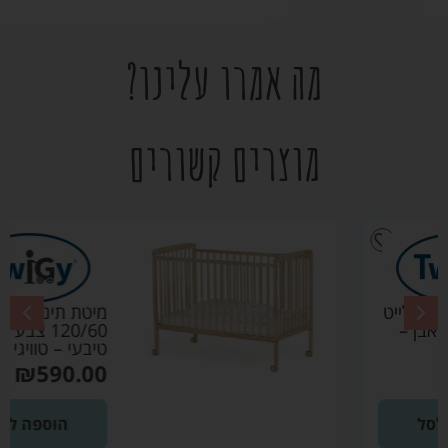
מה אמרו עלינו?
מוצרים קשורים
מיטת תינוק סטארלייט
120/60 צבע עץ
טיבעי – טוויגי Twigy
₪
590.00
הוספה לסל