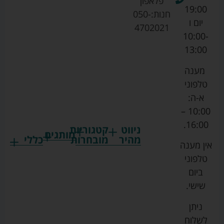
פלאפון
19:00
חנות:
050-
יום ו
4702021
10:00-
13:00
מענה
טלפוני
א-ה:
10:00 –
16:00.
ניווט
קטגוריות
מותגים
מהיר
מובחרות
כללי
אין מענה
גרקו
ביגוד
אמבטיות
תקנון
טלפוני
צ'יקו
לתינוקות
לתינוק
החנות
ביום
ספורט
הנקה
בוסטרים
הצהרת
שישי.
ליין
והאכלה
נגישות
כורסאות
ניתן
סייבקס
רחצה
הנקה
מדיניות
לשלוח
וטיפוח
מיננה
פרטיות