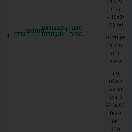
טלפוני
א-ה:
10:00 –
16:00.
ניווט
קטגוריות
מותגים
מהיר
מובחרות
כללי
אין מענה
גרקו
ביגוד
אמבטיות
תקנון
טלפוני
צ'יקו
לתינוקות
לתינוק
החנות
ביום
ספורט
הנקה
בוסטרים
הצהרת
שישי.
ליין
והאכלה
נגישות
כורסאות
ניתן
סייבקס
רחצה
הנקה
מדיניות
לשלוח
וטיפוח
מיננה
פרטיות
כסאות
הודעה
טקסטיל
אוכל
בייבי
מפת
בווצאפ
לתינוק
מישל
אתר
עגלות
במשך כל
טיולונים
לורנס
אודות
ריהוט
שעות
לתינוק
מיטות
מוסטלה
הבלוג
היום,
תינוק
שלנו
ונחזור
משחקים
אוונט