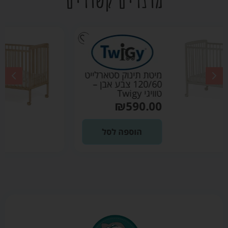
ט
מיטת תינוק סטארלייט
120/60 צבע עץ
טיבעי – טוויגי Twigy
₪
590.00
הוספה לסל