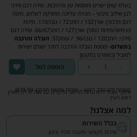
בעלת קווים ישרים ותוספות עץ מרהיבות. שידה דגם סידני
לבן שילוב טיבעי – מגירה עליונה מחולקת לשלוש. מיטה
דגם מלבורן: אורך
132 /
רוחב
72 /
גובה
110.
מידות
פנימיות/מידות המזרן: אורך
127 /
רוחב
66/67.
שידה דגם
סידני: רוחב
120 /
גובה
96 /
עומק
57.
הובלה והרכבה
בתשלום-
תוספת הובלה והרכבה לחדר ישולם ישירות
למוביל (כמפורט בתקנון)
-
+
הוספה לסל
משלוח (לא כולל ריהוט - שידות ומיטות תינוק):
29.99
₪
איסוף עצמי ללא עלות מרחוב הדקלים 22 אזה"ת לב הארץ
ראש העין
למה אצלנו?
בגלל השירות
שירות מקצועי ומענה מהיר והגון.