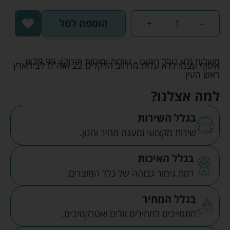
-
+
הוספה לסל
משלוח (לא כולל ריהוט - שידות ומיטות תינוק):
29.99
₪
איסוף עצמי ללא עלות מרחוב הדקלים 22 אזה"ת לב הארץ
ראש העין
למה אצלנו?
בגלל השירות
שירות מקצועי ומענה מהיר והגון.
בגלל האיכות
רמת גימור גבוהה של כלל המוצרים.
בגלל המחיר
מתחייבים למחירים זולים ואטרקטיבים.