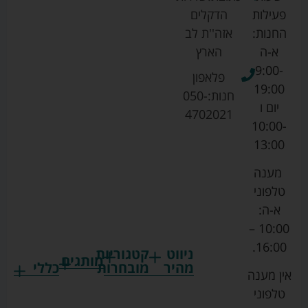
פעילות
הדקלים
החנות:
אזה''ת לב
א-ה
הארץ
9:00-
פלאפון
19:00
חנות:
050-
יום ו
4702021
10:00-
13:00
מענה
טלפוני
א-ה:
10:00 –
16:00.
ניווט
קטגוריות
מותגים
מהיר
מובחרות
כללי
אין מענה
גרקו
ביגוד
אמבטיות
תקנון
טלפוני
צ'יקו
לתינוקות
לתינוק
החנות